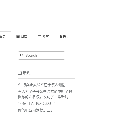
首页
归档
博客
关于
最近
AI 的真正风险不在于使人懒惰
有人为了争夺某些原本简单明了的
概念的命名权，发明了一堆新词
“不使用 AI 的人会落后”
你的职业规划就是三步