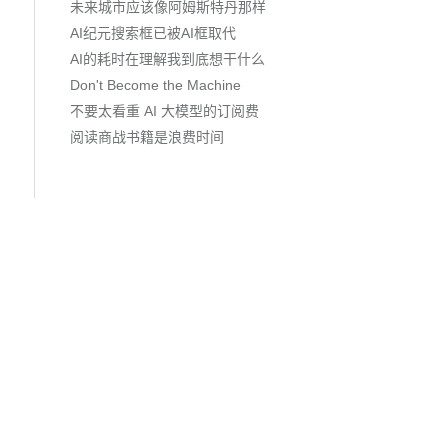
未来城市应该像阿姆斯特丹那样
AI纪元搜索框已被AI框取代
AI的耗时在理解我到底想干什么
Don't Become the Machine
不要太看重 AI 大模型的订阅费
阅读商战书籍是浪费时间